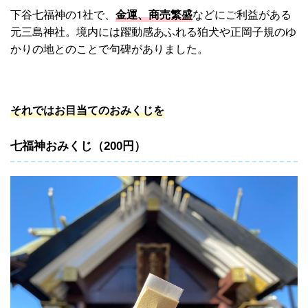
下谷七福神の1社で、
金運、商売繁盛
などにご利益がある
元三島神社。境内には躍動感あふれる狛犬や正岡子規のゆ
かりの地とのことで句碑がありました。
それではお目当てのおみくじを
七福神おみくじ（200円）