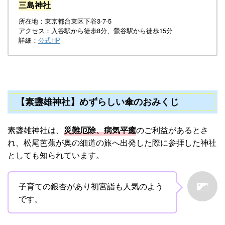
三島神社
所在地：東京都台東区下谷3-7-5
アクセス：入谷駅から徒歩8分、鶯谷駅から徒歩15分
詳細：
公式HP
【素盞雄神社】めずらしい傘のおみくじ
素盞雄神社は、
災難厄除、病気平癒
のご利益があるとさ
れ、松尾芭蕉が奥の細道の旅へ出発した際に参拝した神社
としても知られています。
子育ての銀杏があり初宮詣も人気のよう
です。