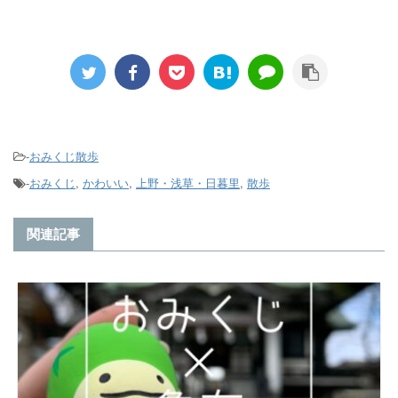
-
おみくじ散歩
-
おみくじ
,
かわいい
,
上野・浅草・日暮里
,
散歩
関連記事