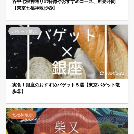
谷中七福神巡りの特徴やおすすめコース、所要時間
【東京七福神散歩③】
バゲット散歩
2024/5/22
実食！銀座のおすすめバゲット５選【東京バゲット散
歩②】
七福神散歩