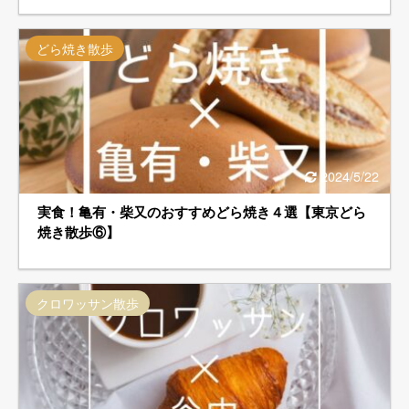
どら焼き散歩
2024/5/22
実食！亀有・柴又のおすすめどら焼き４選【東京どら
焼き散歩⑥】
クロワッサン散歩