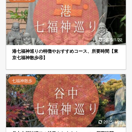
2025/1/22
港七福神巡りの特徴やおすすめコース、所要時間【東
京七福神散歩④】
七福神散歩
2025/1/22