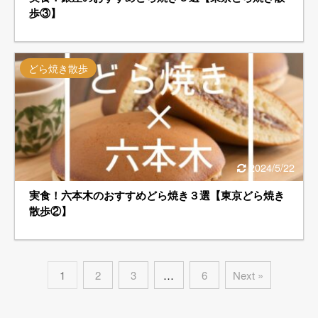
歩③】
どら焼き散歩
2024/5/22
実食！六本木のおすすめどら焼き３選【東京どら焼き
散歩②】
1
2
3
…
6
Next »