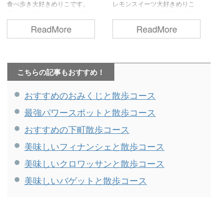
レモンスイーツ大好きめりこ
食べ歩き大好きめりこです。
です。 アメリカの海外ドラマ
海老のプリプリ感とワンタン
を観ると、ついつい食べたく
のモチモチ食感、ツルッとし
ReadMore
ReadMore
なる「レモンパイ」。 でも
たのど越しの麺が楽しめる
「レモンタルト」も捨てがた
「海老ワンタン麵」。 この記
い… というわけで、今回は、
事では、そんな美味しい海老
そんなレモンパイやレモンタ
ワンタン麺が食べられる、東
ルトが食べられるお店を探し
京のお店を実食レポとともに
こちらの記事もおすすめ！
てきたので、私の備忘録も兼
ご紹介します。 目次鼎泰豐
ねてご紹介します。 目次レモ
（日本橋）添好運（水道橋）
おすすめのおみくじと散歩コース
ンパイ①「レモンパイ」（浅
梅梅（日比谷）中国ラーメン
草）レモンパイ②「サンレモ
揚州商人（新橋） 内容は記事
最強パワースポットと散歩コース
ン」（押上）レモンパイ
執筆時のもので、各コメント
③「ゲシャリーコーヒー」
は筆者個人の感想です。 鼎泰
おすすめの下町散歩コース
（日比谷）レモンタルト
豐（日本橋） えびと豚肉入り
①「喫茶 マウンテン」（錦糸
ワンタン麺（税込1,290円） 塩
美味しいフィナンシェと散歩コース
町）レモンタルト②「ローズ
系の澄んだスープに大きなワ
ベーカリー」（丸ノ内）レモ
ンタンが浮かぶ、見た目も美
美味しいクロワッサンと散歩コース
ンタルト③「PAUL」（神楽
しいワンタン麺。 あっさり ...
美味しいバゲットと散歩コース
坂） 内容は記事 ...