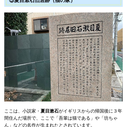
⑤夏目漱石旧居跡（猫の家）
ここは、小説家・
夏目漱石
がイギリスからの帰国後に３年
間住んだ場所で、ここで「吾輩は猫である」や「坊ちゃ
ん」などの名作が生まれたとされています。