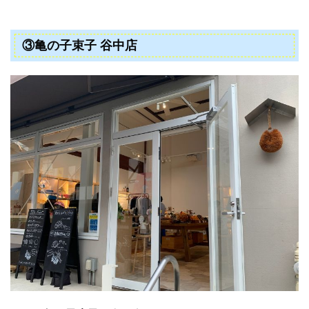
③亀の子束子 谷中店