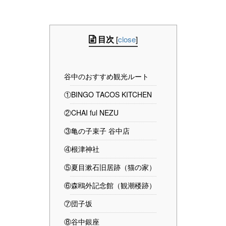
目次
[
close
]
谷中のおすすめ観光ルート
①BINGO TACOS KITCHEN
②CHAI ful NEZU
③亀の子束子 谷中店
④根津神社
⑤夏目漱石旧居跡（猫の家）
⑥森鴎外記念館（観潮楼跡）
⑦団子坂
⑧谷中銀座