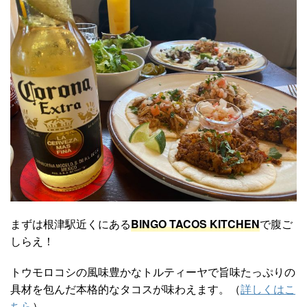
まずは根津駅近くにある
BINGO TACOS KITCHEN
で腹ご
しらえ！
トウモロコシの風味豊かなトルティーヤで旨味たっぷりの
具材を包んだ本格的なタコスが味わえます。（
詳しくはこ
ちら
）