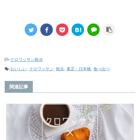
-
クロワッサン散歩
-
おいしい
,
クロワッサン
,
散歩
,
東京・日本橋
,
食べ比べ
関連記事