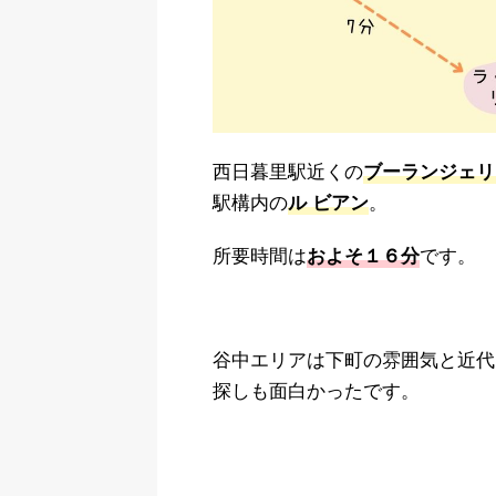
西日暮里駅近くの
ブーランジェリ
駅構内の
。
ル ビアン
所要時間は
です。
およそ１６分
谷中エリアは下町の雰囲気と近代
探しも面白かったです。