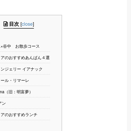
目次
[
close
]
ん×谷中 お散歩コース
リアのおすすめあんぱん４選
ンジェリー イアナック
スール・リマーレ
tema（旧：明富夢）
アン
リアのおすすめランチ