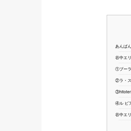
あんぱ
谷中エ
①ブーラ
②ラ・
③hito
④ル ビ
谷中エ