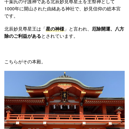
千葉氏の守護神である北辰妙見尊星王を主祭神として
1000年に開山された由緒ある神社で、妙見信仰の総本宮
です。
北辰妙見尊星王は「
星の神様
」と言われ、
厄除開運、八方
除のご利益がある
とされています。
こちらがその本殿。