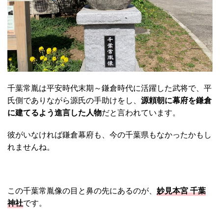
千葉常胤は平安時代末期～鎌倉時代に活躍した武将で、平
氏側でありながら源氏の手助けをし、
源頼朝に幕府を鎌倉
に建てるよう進言した人物
だと言われています。
彼がいなければ鎌倉幕府も、今の千葉県もなかったかもし
れませんね。
この千葉常胤像の目と鼻の先にあるのが、
妙見本宮 千葉
神社
です。