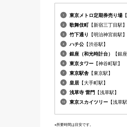
東京メトロ定期券売り場
【新宿三丁目駅
歌舞伎町
【明治神宮前駅
竹下通り
【渋谷駅】
ハチ公
【銀
銀座（和光時計台）
【神谷町駅】
東京タワー
【東京駅】
東京駅舎
【大手町駅】
皇居
【浅草駅】
浅草寺 雷門
【浅草
東京スカイツリー
※所要時間は目安です。