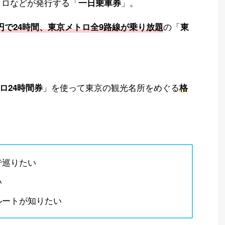
トロなどが発行する「
」。
一日乗車券
の「
0円で24時間、東京メトロ全9路線が乗り放題
東
」を使って東京の観光名所をめぐる
ロ24時間券
格
で巡りたい
い
ルートが知りたい