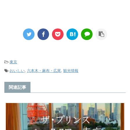
-
東京
-
おいしい
,
六本木・麻布・広尾
,
観光情報
関連記事