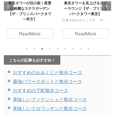
東京タワーを見上げるロビ
景色が最高な朝食ビュッフ
ーラウンジ【ザ・プリンス
ェ（スカイバンケット）
パークタワー東京】
【ザ・プリンスパークタワ
ー東京】
紅茶大好きめりこです。 ザ・
プリンスパークタワー東京内
旅行大好きめりこです。 旅行
のロビーラウンジで、ゆった
の楽しみのひとつがホテルの
ReadMore
ReadMore
りとティータイムを過ごして
朝食ビュッフェ！ せっかくな
きたので、その様子をレポし
ら美味しい料理を眺めの良い
ます。 目次【ロビーラウン
場所で食べたいですよね。 そ
ジ】店内の様子【ロビーラウ
こで、おすすめなのがザ・プ
ンジ】自慢の紅茶をいただく
リンスパークタワー東京の33
＼ザ・プリンスパークタワー
こちらの記事もおすすめ！
階にあるスカイバンケットで
東京の施設紹介はこちら／
す。 この記事では、そんなス
【ロビーラウンジ】店内の様
カイバンケットの朝食ビュッ
おすすめのおみくじと散歩コース
子 ザ・プリンスパークタワー
フェの様子をご紹介します。
東京内の１階にあるロビーラ
目次【スカイバンケット】朝
最強パワースポットと散歩コース
ウンジは、開放的で明るく、
食会場の様子【スカイバンケ
広々としています。 さらに、
ット】朝食ビュッフェのメニ
おすすめの下町散歩コース
大きな窓からは東京タワーが
ュー【スカイバンケット】最
美味しいフィナンシェと散歩コース
見え、ティータイムが一層華
高の朝食体験！【スカイバン
やかに。 こちらは窓側の席か
ケット】朝食ビュッフェのお
美味しいクロワッサンと散歩コース
らの眺めです。 東京タワーを
値段は？ ＼ザ・プリンスパー
見上 ...
クタワー東京の施設紹介はこ