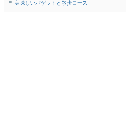
美味しいバゲットと散歩コース
ち ...