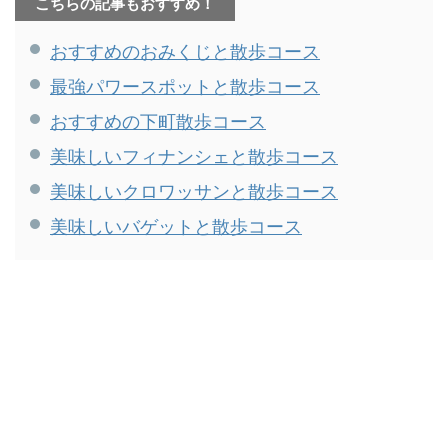
こちらの記事もおすすめ！
てきたので、私の備忘録も兼
ご紹介します。 目次鼎泰豐
ねてご紹介します。 目次レモ
（日本橋）添好運（水道橋）
おすすめのおみくじと散歩コース
ンパイ①「レモンパイ」（浅
梅梅（日比谷）中国ラーメン
草）レモンパイ②「サンレモ
揚州商人（新橋） 内容は記事
最強パワースポットと散歩コース
ン」（押上）レモンパイ
執筆時のもので、各コメント
③「ゲシャリーコーヒー」
は筆者個人の感想です。 鼎泰
おすすめの下町散歩コース
（日比谷）レモンタルト
豐（日本橋） えびと豚肉入り
①「喫茶 マウンテン」（錦糸
ワンタン麺（税込1,290円） 塩
美味しいフィナンシェと散歩コース
町）レモンタルト②「ローズ
系の澄んだスープに大きなワ
ベーカリー」（丸ノ内）レモ
ンタンが浮かぶ、見た目も美
美味しいクロワッサンと散歩コース
ンタルト③「PAUL」（神楽
しいワンタン麺。 あっさり ...
美味しいバゲットと散歩コース
坂） 内容は記事 ...