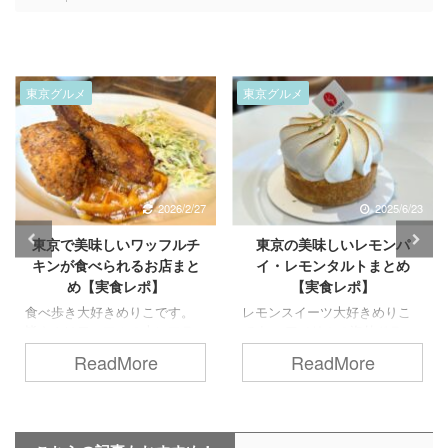
東京グルメ
東京グルメ
2025/6/23
2025/6/3
東京の美味しいレモンパ
東京で美味しい海老ワンタ
イ・レモンタルトまとめ
ン麺が食べられるお店まと
【実食レポ】
め【実食レポ】
レモンスイーツ大好きめりこ
食べ歩き大好きめりこです。
です。 アメリカの海外ドラマ
海老のプリプリ感とワンタン
を観ると、ついつい食べたく
のモチモチ食感、ツルッとし
ReadMore
ReadMore
なる「レモンパイ」。 でも
たのど越しの麺が楽しめる
「レモンタルト」も捨てがた
「海老ワンタン麵」。 この記
い… というわけで、今回は、
事では、そんな美味しい海老
そんなレモンパイやレモンタ
ワンタン麺が食べられる、東
ルトが食べられるお店を探し
京のお店を実食レポとともに