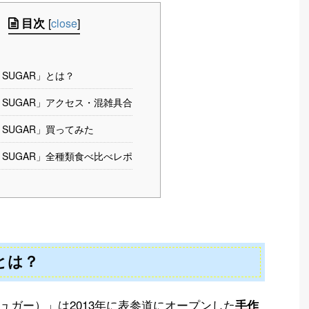
目次
[
close
]
R SUGAR」とは？
R SUGAR」アクセス・混雑具合
R SUGAR」買ってみた
R SUGAR」全種類食べ比べレポ
」とは？
ーシュガー）」は2013年に表参道にオープンした
手作