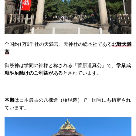
全国約1万2千社の天満宮、天神社の総本社である
北野天満
宮
。
御祭神は学問の神様と称される「菅原道真公」で、
学業成
就や厄除けのご利益がある
とされています。
本殿
は日本最古の八棟造（権現造）で、国宝にも指定され
ています。