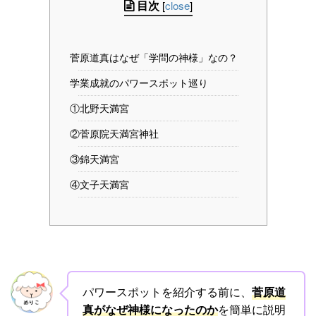
目次
[
close
]
菅原道真はなぜ「学問の神様」なの？
学業成就のパワースポット巡り
①北野天満宮
②菅原院天満宮神社
③錦天満宮
④文子天満宮
パワースポットを紹介する前に、
菅原道
真がなぜ神様になったのか
を簡単に説明