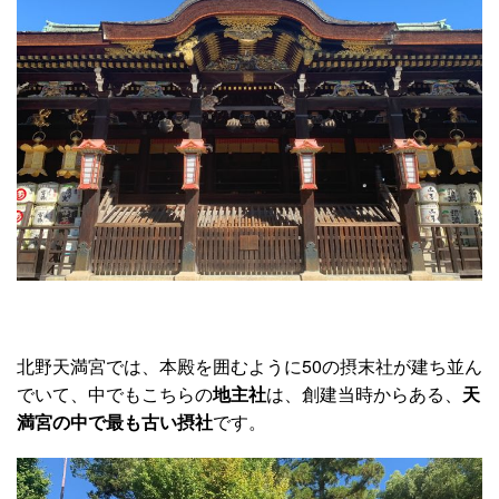
北野天満宮では、本殿を囲むように50の摂末社が建ち並ん
でいて、中でもこちらの
地主社
は、創建当時からある、
天
満宮の中で最も古い摂社
です。