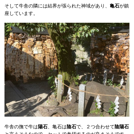
そして牛舎の隣には結界が張られた神域があり、
亀石
が鎮
座しています。
牛舎の撫で牛は
陽石
、亀石は
陰石
で、２つ合わせて
陰陽石
と言うそうなので、セットで参拝するのが良さそうです。