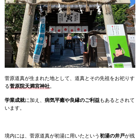
菅原道真が生まれた地として、道真とその先祖をお祀りす
る
菅原院天満宮神社
。
学業成就
に加え、
病気平癒や良縁のご利益
もあるとされて
います。
境内には、菅原道真が初湯に用いたという
初湯の井戸
が残