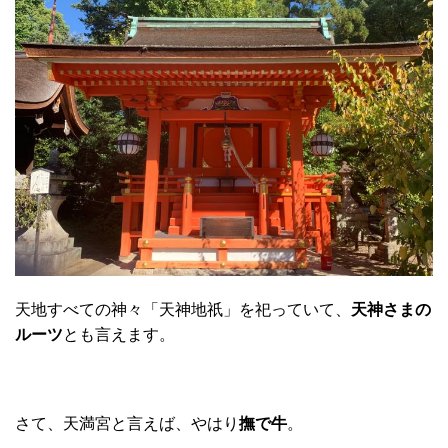
天地すべての神々「天神地祇」を祀っていて、
天神さまの
ルーツ
とも言えます。
さて、天満宮と言えば、やはり
撫で牛
。