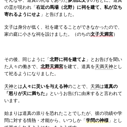
の霊が現われ「
右近の馬場（北野）に祠を建て、私が立ち
寄れるようにせよ
」と告げました。
文子は身分が低く、社を建てることができなかったので、
家の庭に小さな祠を設けました。（のちの
文子天満宮
）
その後、同じように「
北野に祠を建てよ
」とお告げを聞い
た人々の働きで、
北野天満宮
を建て、道真を
天満天神
とし
て祀るようになりました。
天神
とは
人々に災いを与える神
のことで、
天満
は
道真の
「怒りが天に満ちた」
というお告げに由来すると言われて
います。
始まりは道真の祟りを恐れたことでしたが、彼の功績や学
問に対する情熱・才能から、いつしか「
学問の神様
」とし