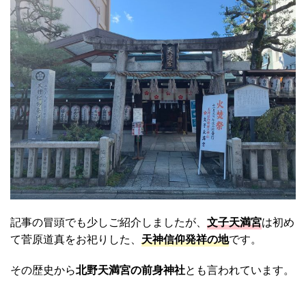
記事の冒頭でも少しご紹介しましたが、
文子天満宮
は初め
て菅原道真をお祀りした、
天神信仰発祥の地
です。
その歴史から
北野天満宮の前身神社
とも言われています。