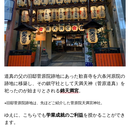
道真の父の旧邸菅原院跡地にあった歓喜寺を六条河原院の
跡地に移築し、その鎮守社として天満天神（菅原道真）を
祀ったのが始まりとされる
錦天満宮
。
※旧邸菅原院跡地は、先ほどご紹介した菅原院天満宮神社。
ゆえに、こちらでも
学業成就のご利益
を授かることができ
ます。