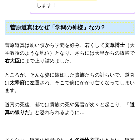
します！
菅原道真はなぜ「学問の神様」なの？
菅原道真は幼い頃から学問を好み、若くして
文章博士
（大
学教授のような地位）となり、さらには天皇からの抜擢で
右大臣
にまで上り詰めました。
ところが、そんな姿に嫉妬した貴族たちの計らいで、道真
は
太宰府
に左遷され、そこで病にかかり亡くなってしまい
ます。
道真の死後、都では貴族の死や落雷が次々と起こり、「
道
真の祟りだ
」と恐れられるように…
そんな中、道真の乳母であった
多治比文子
のもとに、道真