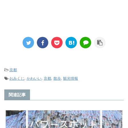
-
京都
-
おみくじ
,
かわいい
,
京都
,
散歩
,
観光情報
関連記事