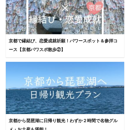
京都で縁結び、恋愛成就祈願！パワースポット＆参拝コ
ース【京都パワスポ散歩②】
京都から琵琶湖に日帰り観光！わずか２時間で名物グル
メ・お土産も堪能！