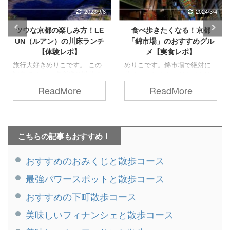
2024/3/4
2023/3/3
食べ歩きたくなる！京都
京都でおすすめの美味しい
「錦市場」のおすすめグル
どら焼き７選【実食レポ】
メ【実食レポ】
食べ比べ大好きめりこです。
有名な老舗からインスタ映え
めりこです。錦市場で絶対に
しそうな人気店、月に３日し
外せないおすすめグルメを紹
か販売されない幻のどら焼き
介します。 京都旅行で外せな
ReadMore
ReadMore
も！ 私が実際に食べて美味し
い観光スポットのひとつ、
かったどら焼きを７つご紹介
「錦市場」。 ”京の台所”と称さ
します。 目次京都のおすすめ
れ、約400mのアーケードに
どら焼き７選①松寿軒②仙太
は、京都ならではの、他では
郎③京都鶴屋④京阿月⑤永楽
味わえない絶品グルメやスイ
こちらの記事もおすすめ！
屋⑥くろーばー結び⑦笹屋伊
ーツがずらりと並んでいま
織 京都のおすすめどら焼き７
す。 今回はその中から、私が
おすすめのおみくじと散歩コース
選 今回ご紹介したいどら焼き
実際に食べて美味しかったグ
はこちら！ 形や色味、皮の焼
ルメをご紹介します。 目次錦
最強パワースポットと散歩コース
き具合がお店ごとに違います
市場の所在地・アクセス・混
ね。 もちろん、食感や味にも
雑状況錦市場のおすすめグル
おすすめの下町散歩コース
それぞれ特徴があるので、こ
メ【実食レポ】①麩嘉：鯛焼
こからは各どら焼きの詳細を
き麩（260円）②錦平野：だし
美味しいフィナンシェと散歩コース
ご紹介します。 内容・価格は
巻きバーガー（400円）③打田
掲載当時のものです。 ①松 ...