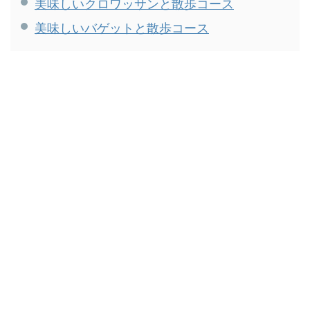
漬物：しば漬カレーパン（300
美味しいクロワッサンと散歩コース
円）④楷 KAI：た ...
美味しいバゲットと散歩コース