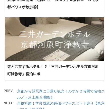
都パワスポ散歩④】
寺と共存するホテル！？「三井ガーデンホテル京都河原
町浄教寺」宿泊レポ
PREV
京都から琵琶湖に日帰り観光！わずか２時間で名物グ
ルメ・お土産も堪能！
NEXT
合格祈願！学業成就の最強パワースポット巡り【東京